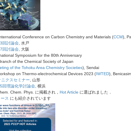
ernational Conference on Carbon Chemistry and Materials (
CCM
), P
73回討論会
, 水戸
17回討論会
, 大阪
tional Symposium for the 80th Anniversary
Branch of the Chemical Society of Japan
eting of the Tohoku Area Chemistry Societies
), Sendai
Workshop on Thermo-electrochemical Devices 2023 (
IWTED
), Benicasi
オニクスセミナー
, 山形
25回理論化学討論会
, 横浜
Chem. Chem. Phys. に掲載され，
Hot Article
に選ばれました．
ュース
にも紹介されています