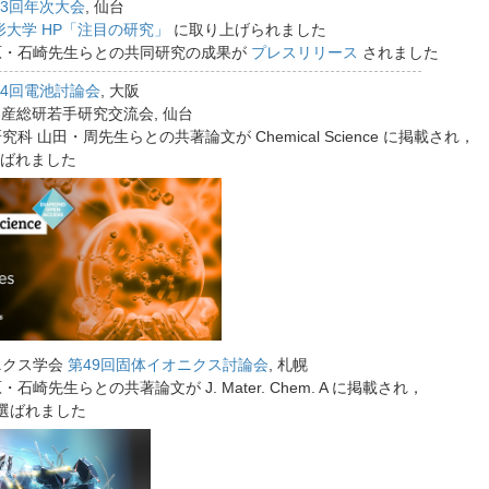
73回年次大会
, 仙台
形大学 HP「注目の研究」
に取り上げられました
原・石崎先生らとの共同研究の成果が
プレスリリース
されました
64回電池討論会
, 大阪
-産総研若手研究交流会, 仙台
科 山田・周先生らとの共著論文が Chemical Science に掲載され，
ばれました
ニクス学会
第49回固体イオニクス討論会
, 札幌
石崎先生らとの共著論文が J. Mater. Chem. A に掲載され，
選ばれました