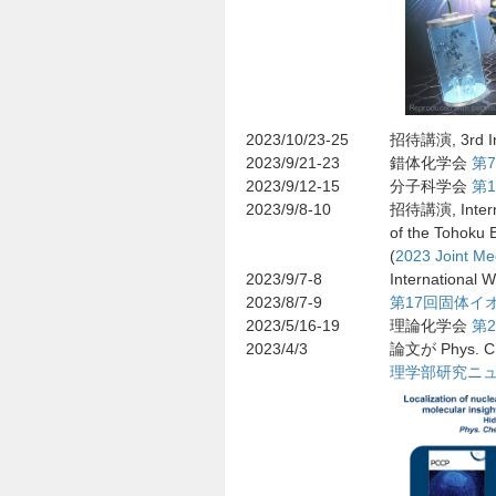
2023/10/23-25
招待講演, 3rd Int
2023/9/21-23
錯体化学会
第
2023/9/12-15
分子科学会
第
2023/9/8-10
招待講演, Interna
of the Tohoku 
(
2023 Joint Me
2023/9/7-8
International 
2023/8/7-9
第17回固体イ
2023/5/16-19
理論化学会
第
2023/4/3
論文が Phys. 
理学部研究ニ