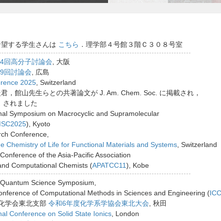
希望する学生さんは
こちら
．理学部４号館３階Ｃ３０８号室
74回高分子討論会
, 大阪
19回討論会
, 広島
erence 2025
, Switzerland
，館山先生らとの共著論文が J. Am. Chem. Soc. に掲載され，
ス
されました
onal Symposium on Macrocyclic and Supramolecular
MSC2025
), Kyoto
ch Conference,
e Chemistry of Life for Functional Materials and Systems
, Switzerland
ference of the Asia-Pacific Association
 and Computational Chemists (
APATCC11
), Kobe
uantum Science Symposium,
Conference of Computational Methods in Sciences and Engineering (
IC
本化学会東北支部
令和6年度化学系学協会東北大会
, 秋田
nal Conference on Solid State Ionics
, London