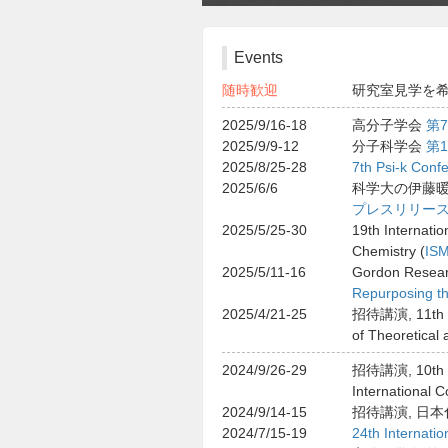
Events
随時歓迎
研究室見学を
2025/9/16-18
高分子学会
第
2025/9/9-12
分子科学会
第
2025/8/25-28
7th Psi-k Conf
2025/6/6
科学大の伊藤暖君
プレスリリー
2025/5/25-30
19th Internati
Chemistry (
IS
2025/5/11-16
Gordon Resear
Repurposing th
2025/4/21-25
招待講演, 11th Con
of Theoretical
2024/9/26-29
招待講演, 10th Q
International 
2024/9/14-15
招待講演, 日
2024/7/15-19
24th Internatio