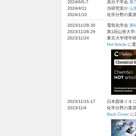
2024/6/5-7
高分子学会
第
2024/4/11
当研究室が
山
2024/1/10
化学分野の栗
2023/11/28-30
電気化学会
第
2023/11/28-29
第1回山形大学
2023/11/24
東京大学理学研究
Hot Article
に選
2023/11/15-17
日本固体イオ
2023/11/4
化学分野の栗原・
Back Cover
に